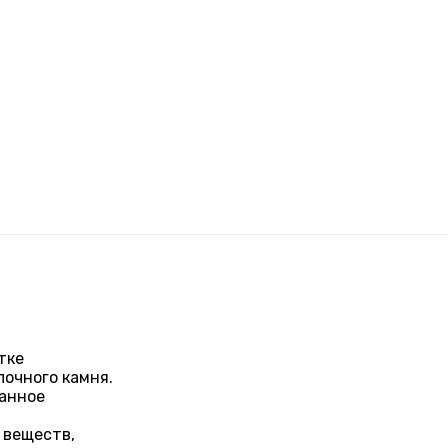
тке
лочного камня.
анное
 веществ,