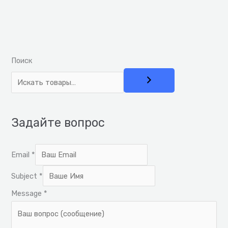
Поиск
Задайте вопрос
Email
*
E
Subject
*
m
Message
*
a
i